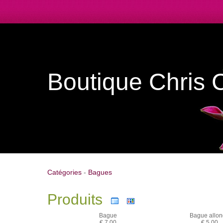
Boutique Chris 
Catégories
-
Bagues
Produits
Bague
Bague allo
€ 7,00
€ 5,00